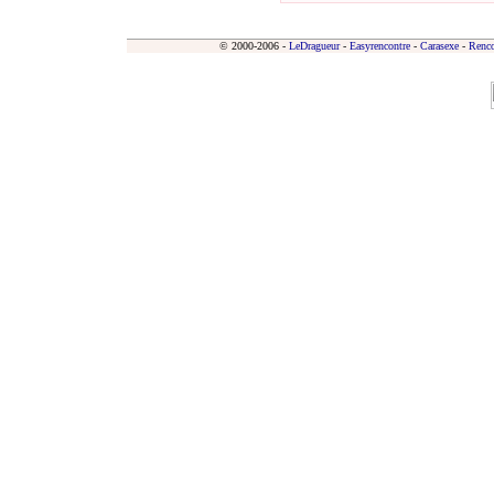
© 2000-2006 -
LeDragueur
-
Easyrencontre
-
Carasexe
-
Renco