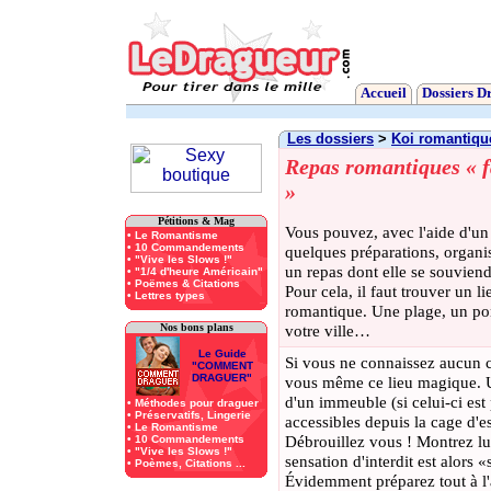
Accueil
Dossiers D
Les dossiers
>
Koi romantiqu
Repas romantiques « f
»
Pétitions & Mag
Vous pouvez, avec l'aide d'un
•
Le Romantisme
•
10 Commandements
quelques préparations, organi
•
"Vive les Slows !"
un repas dont elle se souviend
•
"1/4 d'heure Américain"
•
Poëmes & Citations
Pour cela, il faut trouver un li
•
Lettres types
romantique. Une plage, un pon
Nos bons plans
votre ville…
Le Guide
Si vous ne connaissez aucun c
"COMMENT
DRAGUER"
vous même ce lieu magique. Un 
d'un immeuble (si celui-ci est 
•
Méthodes pour draguer
•
Préservatifs, Lingerie
accessibles depuis la cage d'es
•
Le Romantisme
Débrouillez vous ! Montrez lu
•
10 Commandements
•
"Vive les Slows !"
sensation d'interdit est alors 
•
Poèmes, Citations ...
Évidemment préparez tout à l'